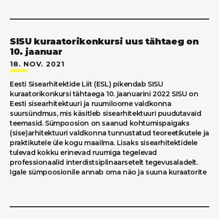
SISU kuraatorikonkursi uus tähtaeg on
10. jaanuar
18. NOV. 2021
Eesti Sisearhitektide Liit (ESL) pikendab SISU
kuraatorikonkursi tähtaega 10. jaanuarini 2022 SISU on
Eesti sisearhitektuuri ja ruumiloome valdkonna
suursündmus, mis käsitleb sisearhitektuuri puudutavaid
teemasid. Sümpoosion on saanud kohtumispaigaks
(sise)arhitektuuri valdkonna tunnustatud teoreetikutele ja
praktikutele üle kogu maailma. Lisaks sisearhitektidele
tulevad kokku erinevad ruumiga tegelevad
professionaalid interdistsiplinaarsetelt tegevusaladelt.
Igale sümpoosionile annab oma näo ja suuna kuraatorite