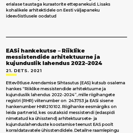
erialase taustaga kuraatorite ettepanekuid. Lisaks
kohalikele arhitektidele on Eesti väljapaneku
ideevõistlusele oodatud
EASi hankekutse – Riiklike
messistendide arhitektuurne ja
kujunduslik lahendus 2022–2024
21. DETS. 2021
Ettevõtluse Arendamise Sihtasutus (EAS) kutsub osalema
hankes “Riiklike messistendide arhitektuurne ja
kujunduslik lahendus 2022-2024”, mille riigihangete
registri (RHR) viitenumber on 243753 ja EASi sisene
hankenumber HNR210102. Riigihanke eesmärgiks on
leida partnerid, kes osutaksid messistendi (edaspidi
nimetatud ka ühisstend) arhitektuursete- ja
kujunduslahenduste koostamise teenust EAS poolt
korraldatavatele ühisstendidele. Detailne raamlepingu