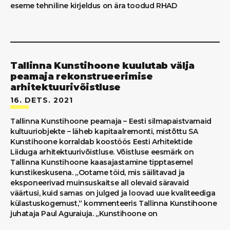
eseme tehniline kirjeldus on ära toodud RHAD
Tallinna Kunstihoone kuulutab välja
peamaja rekonstrueerimise
arhitektuurivõistluse
16. DETS. 2021
Tallinna Kunstihoone peamaja – Eesti silmapaistvamaid
kultuuriobjekte – läheb kapitaalremonti, mistõttu SA
Kunstihoone korraldab koostöös Eesti Arhitektide
Liiduga arhitektuurivõistluse. Võistluse eesmärk on
Tallinna Kunstihoone kaasajastamine tipptasemel
kunstikeskusena. „Ootame töid, mis säilitavad ja
eksponeerivad muinsuskaitse all olevaid säravaid
väärtusi, kuid samas on julged ja loovad uue kvaliteediga
külastuskogemust,“ kommenteeris Tallinna Kunstihoone
juhataja Paul Aguraiuja. „Kunstihoone on