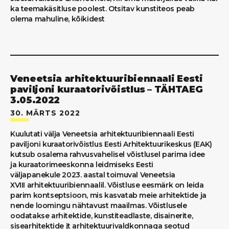
ka teemakäsitluse poolest. Otsitav kunstiteos peab
olema mahuline, kõikidest
Veneetsia arhitektuuribiennaali Eesti
paviljoni kuraatorivõistlus – TÄHTAEG
3.05.2022
30. MÄRTS 2022
Kuulutati välja Veneetsia arhitektuuribiennaali Eesti
paviljoni kuraatorivõistlus Eesti Arhitektuurikeskus (EAK)
kutsub osalema rahvusvahelisel võistlusel parima idee
ja kuraatorimeeskonna leidmiseks Eesti
väljapanekule 2023. aastal toimuval Veneetsia
XVIII arhitektuuribiennaalil. Võistluse eesmärk on leida
parim kontseptsioon, mis kasvatab meie arhitektide ja
nende loomingu nähtavust maailmas. Võistlusele
oodatakse arhitektide, kunstiteadlaste, disainerite,
sisearhitektide jt arhitektuurivaldkonnaga seotud