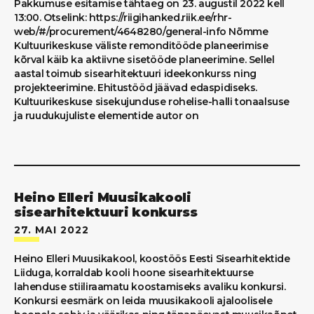
Pakkumuse esitamise tähtaeg on 23. augustil 2022 kell
13:00. Otselink: https://riigihanked.riik.ee/rhr-
web/#/procurement/4648280/general-info Nõmme
Kultuurikeskuse väliste remonditööde planeerimise
kõrval käib ka aktiivne sisetööde planeerimine. Sellel
aastal toimub sisearhitektuuri ideekonkurss ning
projekteerimine. Ehitustööd jäävad edaspidiseks.
Kultuurikeskuse sisekujunduse rohelise-halli tonaalsuse
ja ruudukujuliste elementide autor on
Heino Elleri Muusikakooli
sisearhitektuuri konkurss
27. MAI 2022
Heino Elleri Muusikakool, koostöös Eesti Sisearhitektide
Liiduga, korraldab kooli hoone sisearhitektuurse
lahenduse stiiliraamatu koostamiseks avaliku konkursi.
Konkursi eesmärk on leida muusikakooli ajaloolisele