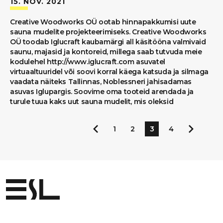
15. NOV. 2021
Creative Woodworks OÜ ootab hinnapakkumisi uute
sauna mudelite projekteerimiseks. Creative Woodworks
OÜ toodab Iglucraft kaubamärgi all käsitööna valmivaid
saunu, majasid ja kontoreid, millega saab tutvuda meie
kodulehel http://www.iglucraft.com asuvatel
virtuaaltuuridel või soovi korral käega katsuda ja silmaga
vaadata näiteks Tallinnas, Noblessneri jahisadamas
asuvas Iglupargis. Soovime oma tooteid arendada ja
turule tuua kaks uut sauna mudelit, mis oleksid
POSTITUSTE
1
2
3
4
LEHEKÜLJENDUS