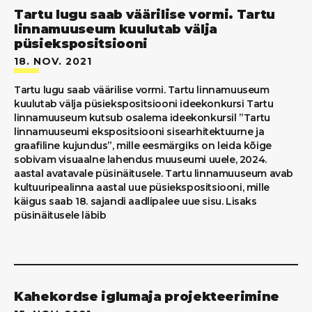
Tartu lugu saab väärilise vormi. Tartu
linnamuuseum kuulutab välja
püsiekspositsiooni
18. NOV. 2021
Tartu lugu saab väärilise vormi. Tartu linnamuuseum
kuulutab välja püsiekspositsiooni ideekonkursi Tartu
linnamuuseum kutsub osalema ideekonkursil ”Tartu
linnamuuseumi ekspositsiooni sisearhitektuurne ja
graafiline kujundus”, mille eesmärgiks on leida kõige
sobivam visuaalne lahendus muuseumi uuele, 2024.
aastal avatavale püsinäitusele. Tartu linnamuuseum avab
kultuuripealinna aastal uue püsiekspositsiooni, mille
käigus saab 18. sajandi aadlipalee uue sisu. Lisaks
püsinäitusele läbib
Kahekordse iglumaja projekteerimine