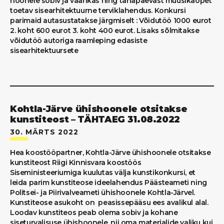
hoonele sobiv ja väärikas ning tänapäevast muusikaõpet
toetav sisearhitektuurne terviklahendus. Konkursi
parimaid autasustatakse järgmiselt : Võidutöö 1000 eurot
2. koht 600 eurot 3. koht 400 eurot. Lisaks sõlmitakse
võidutöö autoriga raamleping edasiste
sisearhitektuursete
Kohtla-Järve ühishoonele otsitakse
kunstiteost – TÄHTAEG 31.08.2022
30. MÄRTS 2022
Hea koostööpartner, Kohtla-Järve ühishoonele otsitakse
kunstiteost Riigi Kinnisvara koostöös
Siseministeeriumiga kuulutas välja kunstikonkursi, et
leida parim kunstiteose ideelahendus Päästeameti ning
Politsei- ja Piirivalveameti ühishoonele Kohtla-Järvel.
Kunstiteose asukoht on peasissepääsu ees avalikul alal.
Loodav kunstiteos peab olema sobiv ja kohane
siseturvalisuse ühishoonele, nii oma materjalide valiku kui