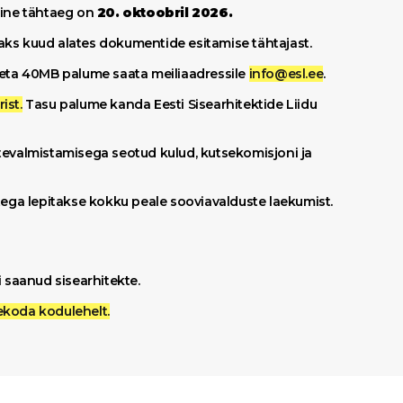
mine tähtaeg on
20. oktoobril 2026.
kaks kuud alates dokumentide esitamise tähtajast.
 ületa 40MB palume saata meiliaadressile
info@esl.ee
.
ist.
Tasu palume kanda Eesti Sisearhitektide Liidu
tevalmistamisega seotud kulud, kutsekomisjoni ja
atega lepitakse kokku peale sooviavalduste laekumist.
ni saanud sisearhitekte.
ekoda kodulehelt
.