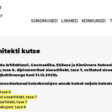
SÜNDMUSED
LIIKMED
KONKURSID
hitekti kutse
a Arhitektuuri, Geomaatika, Ehituse ja Kinnisvara Kutse
, tase 6, diplomeeritud sisearhitekt, tase 7, volitatud sisea
(kehtivusega kuni 31.12.2029).
e moodustunud kutsekomisjon annab kutset neljale kutset
 tase 6
d sisearhitekt, tase 7
earhitekt, tase 7
ekspert, tase 8