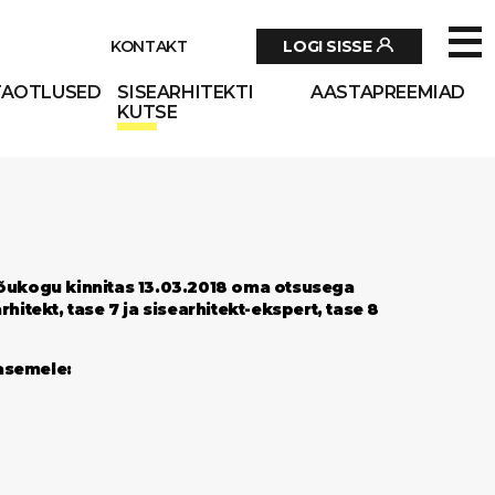
KONTAKT
LOGI SISSE
TAOTLUSED
SISEARHITEKTI
AASTAPREEMIAD
KUTSE
nõukogu kinnitas 13.03.2018 oma otsusega
rhitekt, tase 7 ja sisearhitekt-ekspert, tase 8
asemele: