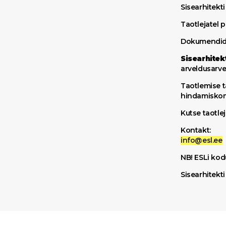
Sisearhitekt
Taotlejatel 
Dokumendid, 
Sisearhitek
arveldusarve
Taotlemise t
hindamiskomi
Kutse taotle
Kontakt:
info@esl.ee
NB! ESLi kodu
Sisearhitekt