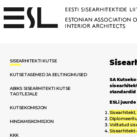
SISEARHITEKTI KUTSE
Sisear
KUTSETASEMED JA EELTINGIMUSED
SA Kutsekod
sisearhitekt
ABIKS SISEARHITEKTI KUTSE
standardid 
TAOTLEJALE
ESLi juurd
KUTSEKOMISJON
Sisearhitekt,
Diplomeeritu
HINDAMISKOMISJON
Voli
tatud sis
Sisearhitekt-
KKK