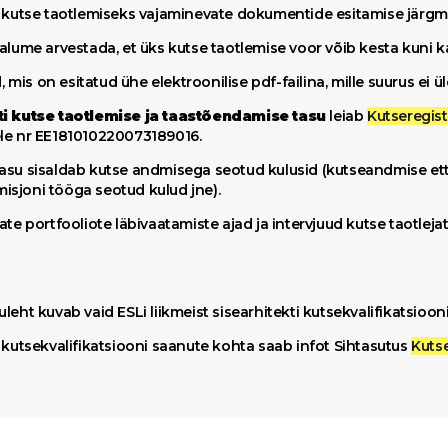
i kutse taotlemiseks vajaminevate dokumentide esitamise järg
palume arvestada, et üks kutse taotlemise voor võib kesta kuni 
mis on esitatud ühe elektroonilise pdf-failina, mille suurus ei
ti kutse taotlemise ja taastõendamise tasu
leiab
Kutseregistr
le nr EE181010220073189016.
asu sisaldab kutse andmisega seotud kulusid (kutseandmise et
sjoni tööga seotud kulud jne).
jate portfooliote läbivaatamiste ajad ja intervjuud kutse taotlej
leht kuvab vaid ESLi liikmeist sisearhitekti kutsekvalifikatsioo
i kutsekvalifikatsiooni saanute kohta saab infot Sihtasutus
Kuts