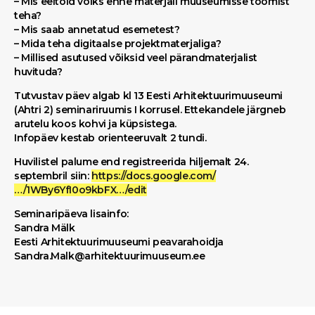
– Mis eeltöid võiks enne materjali muuseumisse toomist
teha?
– Mis saab annetatud esemetest?
– Mida teha digitaalse projektmaterjaliga?
– Millised asutused võiksid veel pärandmaterjalist
huvituda?
Tutvustav päev algab kl 13 Eesti Arhitektuurimuuseumi
(Ahtri 2) seminariruumis I korrusel. Ettekandele järgneb
arutelu koos kohvi ja küpsistega.
Infopäev kestab orienteeruvalt 2 tundi.
Huvilistel palume end registreerida hiljemalt 24.
septembril siin:
https://docs.google.com/
…/1WBy6YfI0o9kbFX…/edit
Seminaripäeva lisainfo:
Sandra Mälk
Eesti Arhitektuurimuuseumi peavarahoidja
Sandra.Malk@arhitektuurimuuseum.ee