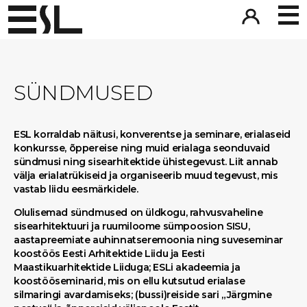
SÜNDMUSED
ESL korraldab näitusi, konverentse ja seminare, erialaseid
konkursse, õppereise ning muid erialaga seonduvaid
sündmusi ning sisearhitektide ühistegevust. Liit annab
välja erialatrükiseid ja organiseerib muud tegevust, mis
vastab liidu eesmärkidele.
Olulisemad sündmused on üldkogu, rahvusvaheline
sisearhitektuuri ja ruumiloome sümpoosion SISU,
aastapreemiate auhinnatseremoonia ning suveseminar
koostöös Eesti Arhitektide Liidu ja Eesti
Maastikuarhitektide Liiduga; ESLi akadeemia ja
koostööseminarid, mis on ellu kutsutud erialase
silmaringi avardamiseks; (bussi)reiside sari „Järgmine