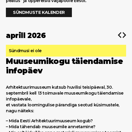
peatus“ ja õppereisid väljapoole Eestit.
SÜNDMUSTE KALENDER
aprill 2026
Sündmusi ei ole
Muuseumikogu täiendamise
infopäev
Arhitektuurimuuseum kutsub huvilisi teisipäeval, 30.
septembril kell 13 toimuvale muuseumikogu täiendamise
infopäevale,
et vastata loomingulise pärandiga seotud küsimustele,
nagu näiteks:
– Mida Eesti Arhitektuurimuuseum kogub?
– Mida tähendab muuseumile annetamine?