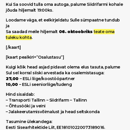
Kui Sa soovid tulla oma autoga, palume Siidrifarmi kohale
jõuda hiljemalt 19:00ks.
Loodame väga, et eelkirjeldatu Sulle sümpaatne tundub
ja
Sa saadad meile hiljemalt
06. oktoobriks
teate oma
tuleku kohta
.
[/kaart]
[kaart pealkiri=”Osalustasu”]
Kuigi kõik head asjad pidavat olema elus tasuta, palume
Sul sel korral siiski arvestada ka osalemistasuga:
27,00
– ESLi liige/koostööpartner
10,00
– ESLi seeniorliige/tudeng
Hind sisaldab:
– Transporti Tallinn – Siidrifarm – Tallinn
– Õhtusööki ja veini
– Jalakeerutamisvõimalust ja head seltskonda
Tasumine ülekandega:
Eesti Sisearhitektide Liit, EE181010220073189016.