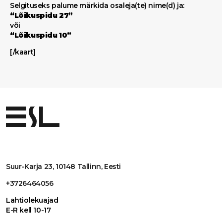
Selgituseks palume märkida osaleja(te) nime(d) ja:
“Lõikuspidu 27”
või
“Lõikuspidu 10”
[/kaart]
Suur-Karja 23, 10148 Tallinn, Eesti
+3726464056
Lahtiolekuajad
E-R kell 10-17