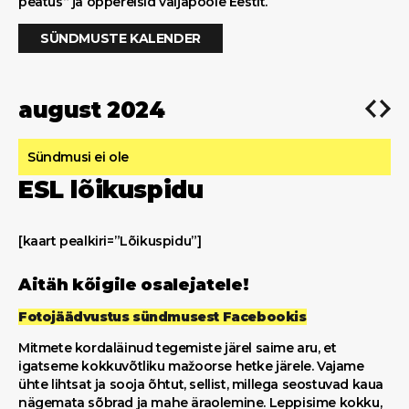
peatus“ ja õppereisid väljapoole Eestit.
SÜNDMUSTE KALENDER
august 2024
Sündmusi ei ole
ESL lõikuspidu
[kaart pealkiri=”Lõikuspidu”]
Aitäh kõigile osalejatele!
Fotojäädvustus sündmusest Facebookis
Mitmete kordaläinud tegemiste järel saime aru, et
igatseme kokkuvõtliku mažoorse hetke järele. Vajame
ühte lihtsat ja sooja õhtut, sellist, millega seostuvad kaua
nägemata sõbrad ja mahe äraolemine. Leppisime kokku,