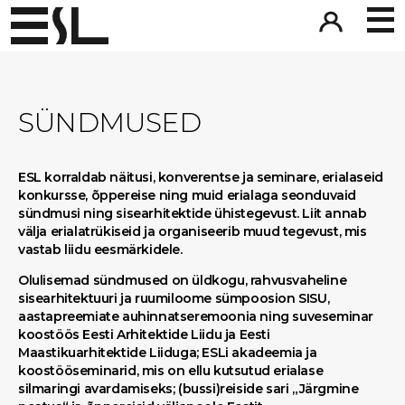
SÜNDMUSED
ESL korraldab näitusi, konverentse ja seminare, erialaseid
konkursse, õppereise ning muid erialaga seonduvaid
sündmusi ning sisearhitektide ühistegevust. Liit annab
välja erialatrükiseid ja organiseerib muud tegevust, mis
vastab liidu eesmärkidele.
Olulisemad sündmused on üldkogu, rahvusvaheline
sisearhitektuuri ja ruumiloome sümpoosion SISU,
aastapreemiate auhinnatseremoonia ning suveseminar
koostöös Eesti Arhitektide Liidu ja Eesti
Maastikuarhitektide Liiduga; ESLi akadeemia ja
koostööseminarid, mis on ellu kutsutud erialase
silmaringi avardamiseks; (bussi)reiside sari „Järgmine