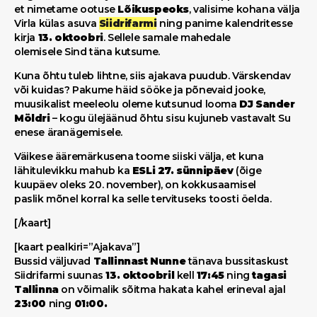
et nimetame ootuse
Lõikuspeoks
, valisime kohana välja
Virla külas asuva
Siidrifarmi
ning panime kalendritesse
kirja
13. oktoobri
. Sellele samale mahedale
olemisele Sind täna kutsume.
Kuna õhtu tuleb lihtne, siis ajakava puudub. Värskendav
või kuidas? Pakume häid sööke ja põnevaid jooke,
muusikalist meeleolu oleme kutsunud looma
DJ
Sander
Möldri
– kogu ülejäänud õhtu sisu kujuneb vastavalt Su
enese äranägemisele.
Väikese ääremärkusena toome siiski välja, et kuna
lähitulevikku mahub ka
ESLi 27. sünnipäev
(õige
kuupäev oleks 20. november), on kokkusaamisel
paslik mõnel korral ka selle tervituseks toosti öelda.
[/kaart]
[kaart pealkiri=”Ajakava”]
Bussid väljuvad
Tallinnast Nunne
tänava bussitaskust
Siidrifarmi suunas
13. oktoobril
kell
17:45
ning
tagasi
Tallinna
on võimalik sõitma hakata kahel erineval ajal
23:00
ning
01:00.