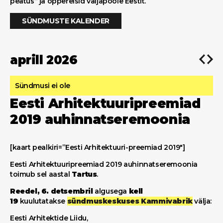
peatus“ ja õppereisid väljapoole Eestit.
SÜNDMUSTE KALENDER
aprill 2026
Sündmusi ei ole
Eesti Arhitektuuripreemiad
2019 auhinnatseremoonia
[kaart pealkiri=”Eesti Arhitektuuri-preemiad 2019″]
Eesti Arhitektuuripreemiad 2019 auhinnatseremoonia
toimub sel aastal
Tartus
.
Reedel, 6. detsembril
algusega
kell
19
kuulutatakse
sündmuskeskuses Kammivabrik
välja:
Eesti Arhitektide Liidu,