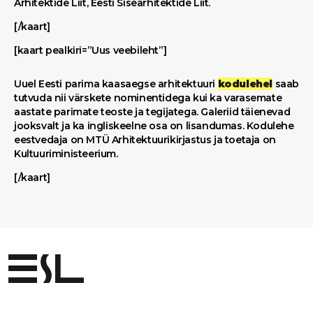
Arhitektide Liit, Eesti Sisearhitektide Liit.
[/kaart]
[kaart pealkiri=”Uus veebileht”]
Uuel Eesti parima kaasaegse arhitektuuri
kodulehel
saab
tutvuda nii värskete nominentidega kui ka varasemate
aastate parimate teoste ja tegijatega. Galeriid täienevad
jooksvalt ja ka ingliskeelne osa on lisandumas. Kodulehe
eestvedaja on MTÜ Arhitektuurikirjastus ja toetaja on
Kultuuriministeerium.
[/kaart]