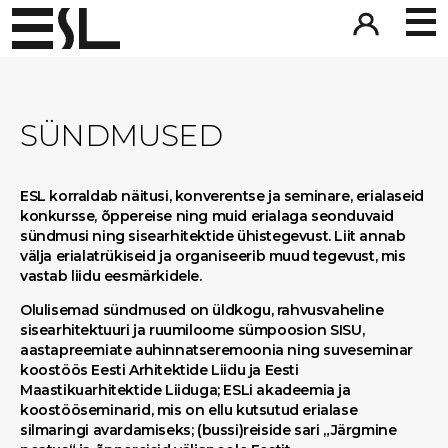
SÜNDMUSED
ESL korraldab näitusi, konverentse ja seminare, erialaseid
konkursse, õppereise ning muid erialaga seonduvaid
sündmusi ning sisearhitektide ühistegevust. Liit annab
välja erialatrükiseid ja organiseerib muud tegevust, mis
vastab liidu eesmärkidele.
Olulisemad sündmused on üldkogu, rahvusvaheline
sisearhitektuuri ja ruumiloome sümpoosion SISU,
aastapreemiate auhinnatseremoonia ning suveseminar
koostöös Eesti Arhitektide Liidu ja Eesti
Maastikuarhitektide Liiduga; ESLi akadeemia ja
koostööseminarid, mis on ellu kutsutud erialase
silmaringi avardamiseks; (bussi)reiside sari „Järgmine