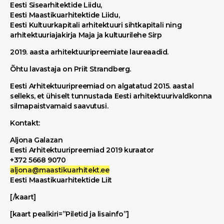
Eesti Sisearhitektide Liidu,
Eesti Maastikuarhitektide Liidu,
Eesti Kultuurkapitali arhitektuuri sihtkapitali ning
arhitektuuriajakirja Maja ja kultuurilehe Sirp
2019. aasta arhitektuuripreemiate laureaadid.
Õhtu lavastaja on Priit Strandberg.
Eesti Arhitektuuripreemiad on algatatud 2015. aastal
selleks, et ühiselt tunnustada Eesti arhitektuurivaldkonna
silmapaistvamaid saavutusi.
Kontakt:
Aljona Galazan
Eesti Arhitektuuripreemiad 2019 kuraator
+372 5668 9070
aljona@maastikuarhitekt.ee
Eesti Maastikuarhitektide Liit
[/kaart]
[kaart pealkiri=”Piletid ja lisainfo”]