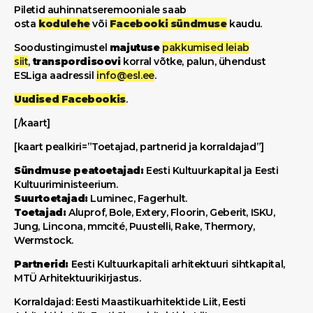
Piletid auhinnatseremooniale saab
osta
kodulehe
või
Facebooki sündmuse
kaudu.
Soodustingimustel
majutuse
pakkumised leiab
siit
,
transpordisoovi
korral võtke, palun, ühendust
ESLiga aadressil
info@esl.ee
.
Uudised Facebookis
.
[/kaart]
[kaart pealkiri=”Toetajad, partnerid ja korraldajad”]
Sündmuse peatoetajad:
Eesti Kultuurkapital ja Eesti
Kultuuriministeerium.
Suurtoetajad:
Luminec, Fagerhult.
Toetajad:
Aluprof, Bole, Extery, Floorin, Geberit, ISKU,
Jung, Lincona, mmcité, Puustelli, Rake, Thermory,
Wermstock.
Partnerid:
Eesti Kultuurkapitali arhitektuuri sihtkapital,
MTÜ Arhitektuurikirjastus.
Korraldajad: Eesti Maastikuarhitektide Liit, Eesti