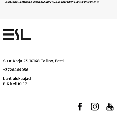
Ilkka Halso, Restoration, untitled (2), 2000 100 x 136 cm, edition 6 50 x 68 cm, edition 10
.
Suur-Karja 23, 10148 Tallinn, Eesti
+3726464056
Lahtiolekuajad
E-R kell 10-17