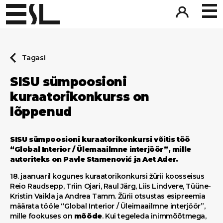
Tagasi
SISU sümpoosioni
kuraatorikonkurss on
lõppenud
SISU sümpoosioni kuraatorikonkursi võitis töö
“Global Interior / Ülemaailmne interjöör”, mille
autoriteks on Pavle Stamenović ja Aet Ader.
18. jaanuaril kogunes kuraatorikonkursi žürii koosseisus
Reio Raudsepp, Triin Ojari, Raul Järg, Liis Lindvere, Tüüne-
Kristin Vaikla ja Andrea Tamm. Žürii otsustas esipreemia
määrata tööle “Global Interior / Üleimaailmne interjöör”,
mille fookuses on
mõõde
. Kui tegeleda inimmõõtmega,