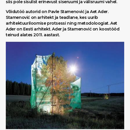
siis pole sisulist erinevust siseruumi ja välisruumi vahel.
Võidutöö autorid on Pavle Stamenović ja Aet Ader.
Stamenović on arhitekt ja teadlane, kes uurib
arhitektuuriloomise protsessi ning metodoloogiat. Aet
Ader on Eesti arhitekt. Ader ja Stamenović on koostööd
teinud alates 2011. aastast.