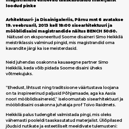
magistrandid esitlevad taaskasutatud materjalist
loodud pinke
Arhitektuuri- ja Disainigaleriis, Pärnu mnt 6 avatakse
19. veebruaril, 2013 kell 18:00
sisearhitektuuri ja
mööblidisaini magistrandide
näitus BENCH 50:50.
Näitusel on eksponeeritud Soome disaineri Simo Heikkilä
meistriklassis valminud pingid, mis magistrandid oma
kavandite järgi ka ise meisterdasid.
Neid juhendas osakonna kauaaegne partner Simo
Heikkilä, keda võib pidada Soome disaini üheks
võtmekujuks.
“Ehedust, lihtsust ning traditsioone väärtustava loojana
on ta inspireerinud paljusid Põhjamaade, aga ka Aasia
noori mööblidisainereid,” iseloomustab sisearhitektuuri ja
mööblidisaini osakonna juhataja prof Toivo Raidmets.
Heikkilä palus tudengitel valmistada pingi, mis oleks
vähemasti pooleldi taaskasutatud materjalist. Üliõpilased
jõudsid nutikate ja esteetiliselt meeldivate tulemusteni: