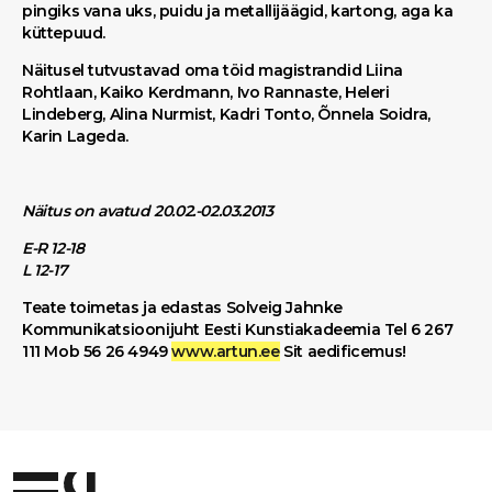
pingiks vana uks, puidu ja metallijäägid, kartong, aga ka
küttepuud.
Näitusel tutvustavad oma töid magistrandid Liina
Rohtlaan, Kaiko Kerdmann, Ivo Rannaste, Heleri
Lindeberg, Alina Nurmist, Kadri Tonto, Õnnela Soidra,
Karin Lageda.
Näitus on avatud 20.02.-02.03.2013
E-R 12-18
L 12-17
Teate toimetas ja edastas Solveig Jahnke
Kommunikatsioonijuht Eesti Kunstiakadeemia Tel 6 267
111 Mob 56 26 4949
www.artun.ee
Sit aedificemus!