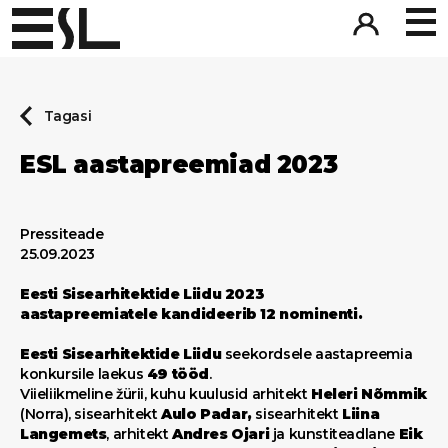
Tagasi
ESL aastapreemiad 2023
Pressiteade
25.09.2023
Eesti Sisearhitektide Liidu 2023
aastapreemiatele kandideerib 12 nominenti.
Eesti Sisearhitektide Liidu
seekordsele aastapreemia
konkursile laekus
49 tööd
.
Viieliikmeline žürii, kuhu kuulusid arhitekt
Heleri Nõmmik
(Norra), sisearhitekt
Aulo Padar,
sisearhitekt
Liina
Langemets
, arhitekt
Andres Ojari
ja kunstiteadlane
Eik