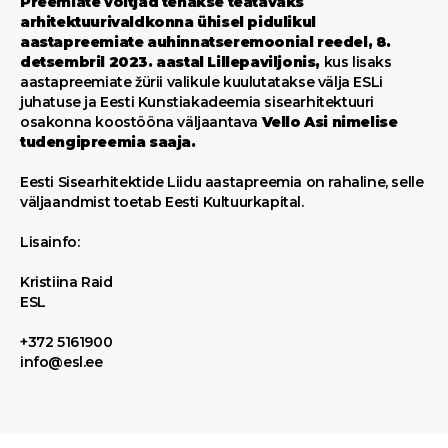
Preemiate võitjad tehakse teatavaks
arhitektuurivaldkonna ühisel pidulikul
aastapreemiate auhinnatseremoonial reedel, 8.
detsembril 2023. aastal Lillepaviljonis,
kus lisaks
aastapreemiate žürii valikule kuulutatakse välja ESLi
juhatuse ja Eesti Kunstiakadeemia sisearhitektuuri
osakonna koostööna väljaantava
Vello Asi nimelise
tudengipreemia saaja.
Eesti Sisearhitektide Liidu aastapreemia on rahaline, selle
väljaandmist toetab Eesti Kultuurkapital.
Lisainfo:
Kristiina Raid
ESL
+372 5161900
info@esl.ee