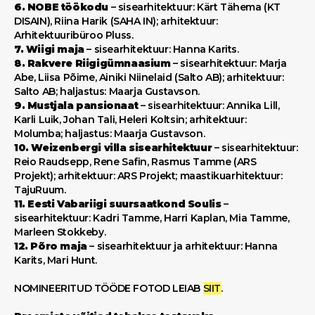
6. NOBE töökodu
– sisearhitektuur: Kärt Tähema (KT
DISAIN), Riina Harik (SAHA IN); arhitektuur:
Arhitektuuribüroo Pluss.
7. Wiigi maja
– sisearhitektuur: Hanna Karits.
8. Rakvere Riigigümnaasium
– sisearhitektuur: Marja
Abe, Liisa Põime, Ainiki Niinelaid (Salto AB); arhitektuur:
Salto AB; haljastus: Maarja Gustavson.
9. Mustjala pansionaat
– sisearhitektuur: Annika Lill,
Karli Luik, Johan Tali, Heleri Koltsin; arhitektuur:
Molumba; haljastus: Maarja Gustavson.
10. Weizenbergi villa sisearhitektuur
– sisearhitektuur:
Reio Raudsepp, Rene Safin, Rasmus Tamme (ARS
Projekt); arhitektuur: ARS Projekt; maastikuarhitektuur:
TajuRuum.
11. Eesti Vabariigi suursaatkond Soulis
–
sisearhitektuur: Kadri Tamme, Harri Kaplan, Mia Tamme,
Marleen Stokkeby.
12. Põro maja
– sisearhitektuur ja arhitektuur: Hanna
Karits, Mari Hunt.
NOMINEERITUD TÖÖDE FOTOD LEIAB
SIIT
.