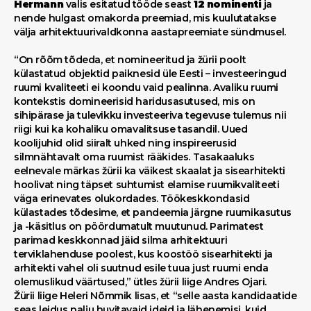
Hermann
valis esitatud tööde seast
12 nominenti
ja
nende hulgast omakorda preemiad, mis kuulutatakse
välja arhitektuurivaldkonna aastapreemiate sündmusel.
“On rõõm tõdeda, et nomineeritud ja žürii poolt
külastatud objektid paiknesid üle Eesti – investeeringud
ruumi kvaliteeti ei koondu vaid pealinna. Avaliku ruumi
kontekstis domineerisid haridusasutused, mis on
sihipärase ja tulevikku investeeriva tegevuse tulemus nii
riigi kui ka kohaliku omavalitsuse tasandil. Uued
koolijuhid olid siiralt uhked ning inspireerusid
silmnähtavalt oma ruumist rääkides. Tasakaaluks
eelnevale märkas žürii ka väikest skaalat ja sisearhitekti
hoolivat ning täpset suhtumist elamise ruumikvaliteeti
väga erinevates olukordades. Töökeskkondasid
külastades tõdesime, et pandeemia järgne ruumikasutus
ja -käsitlus on pöördumatult muutunud. Parimatest
parimad keskkonnad jäid silma arhitektuuri
terviklahenduse poolest, kus koostöö sisearhitekti ja
arhitekti vahel oli suutnud esile tuua just ruumi enda
olemuslikud väärtused,” ütles žürii liige Andres Ojari.
Žürii liige Heleri Nõmmik lisas, et “selle aasta kandidaatide
seas leidus palju huvitavaid ideid ja lähenemisi, kuid