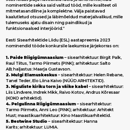
nominentide sekka said valitud tööd, mille kvaliteet oli
mitmetasandiline ja komplektne. Välja paistavad
kaalutletud otsused ja läbimõeldud materjalivalikud, mille
tulemuseks ajatu disain ning paindlikud ja
funktsionaalsed interjöörid.“
Eesti Sisearhitektide Liidu (ESL) aastapreemia 2023
nominendid tööde konkursile laekumise järjekorras on:
1. Paide Riigigümnaasium
– sisearhitektuur: Birgit Palk,
Raul Tiitus, Tarmo Piirmets (PINK); arhitektuur: Salto
AB; haljastus: Maarja Gustavson.
2. Mulgi Elamuskeskus
– sisearhitektuur: Helen Rebane,
Tanel Teder, Elo Liina Kaivo (NÜÜD ARHITEKTID).
3. Niguliste kiriku torn ja väike kabel
– sisearhitektuur:
Liis Lindvere, Indrek Mikk, Raivo Kotov, Andrus Kõresaar
(KOKO arhitektid).
4. Pelgulinna Riigigümnaasium
– sisearhitektuur:
Tarmo Piirmets, Anni Leo (PINK); arhitektuur: Arhitekt
Must; maastikuarhitektuur: Kino Maastikuarhitektid.
5. Bestwine Studio
– sisearhitektuur: Hanna
Karits; arhitektuur: LUMIA.